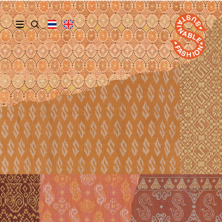
รางวัลเชิดชูพระเกียรติและเหรียญสดุดีฯ
เครื่องหมายพระราชทาน
แฟชั่นแห่งความยั่งยืน
โครงการสร้างการรับรู้และเผยแพร่พระอัจฉ
ริยภาพฯ
Thai Textiles Trend Book
แฟชั่นแห่งความยั่งยืน
คาร์บอนฟุตพรินต์