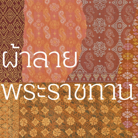
ผ้าลายพระราชทานฯ
โครงการผ้าไทยใส่ให้สนุก
เทศกาลไหมไทย
ชุมชนแห่งความยั่งยืน
ผลิตภัณฑ์แห่งความยั่งยืน
การเดินทางของวัสดุธรรมชาติ
การสร้างสรรค์ผืนผ้าและหัตถกรรม
มหัศจรรย์แห่งสีย้อม
หนังสือเฉลิมพระเกียรติ สมเด็จพระเจ้าลูกเธอ
เจ้าฟ้าสิริวัณณวรี นารีรัตนราชกัญญา
หนังสือแห่งความยั่งยืน
เกี่ยวกับเรา