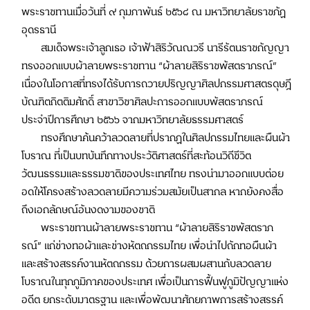
พระราชทานเมื่อวันที่ ๙ กุมภาพันธ์ ๒๕๖๘ ณ มหาวิทยาลัยราชภัฏ
อุดรธานี
สมเด็จพระเจ้าลูกเธอ เจ้าฟ้าสิริวัณณวรี นารีรัตนราชกัญญา
ทรงออกแบบผ้าลายพระราชทาน “ผ้าลายสิริราชพัสตราภรณ์”
เนื่องในโอกาสที่ทรงได้รับการถวายปริญญาศิลปกรรมศาสตรดุษฎี
บัณฑิตกิตติมศักดิ์ สาขาวิชาศิลปะการออกแบบพัสตราภรณ์
ประจำปีการศึกษา ๒๕๖๖ จากมหาวิทยาลัยธรรมศาสตร์
ทรงศึกษาค้นคว้าลวดลายที่ปรากฏในศิลปกรรมไทยและผืนผ้า
โบราณ ที่เป็นบทบันทึกทางประวัติศาสตร์ที่สะท้อนวิถีชีวิต
วัฒนธรรมและธรรมชาติของประเทศไทย ทรงนำมาออกแบบต่อย
อดให้โครงสร้างลวดลายมีความร่วมสมัยเป็นสากล หากยังคงสื่อ
ถึงเอกลักษณ์อันงดงามของชาติ
พระราชทานผ้าลายพระราชทาน “ผ้าลายสิริราชพัสตราภ
รณ์” แก่ช่างทอผ้าและช่างหัตถกรรมไทย เพื่อนำไปถักทอผืนผ้า
และสร้างสรรค์งานหัตถกรรม ด้วยการผสมผสานกับลวดลาย
โบราณในทุกภูมิภาคของประเทศ เพื่อเป็นการฟื้นฟูภูมิปัญญาแห่ง
อดีต ยกระดับมาตรฐาน และเพื่อพัฒนาศักยภาพการสร้างสรรค์