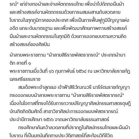
รณ์” แก่ช่างทอผ้าและช่างหัตถกรรมไทย เพื่อนำไปถักทอผืนผ้า
และสร้างสรรค์งานหัตถกรรมด้วยการผสมผสานกับลวดลาย
โบราณในทุกภูมิภาคของประเทศ เพื่อเป็นการฟื้นฟูภูมิปัญญาแห่ง
อดีต ยกระดับมาตรฐาน และเพื่อพัฒนาศักยภาพการสร้างสรรค์
ผืนผ้าและงานหัตถกรรมในทุกมิติ ด้วยการออกแบบตามความคิด
สร้างสรรค์ของศิลปิน
ผ้าลายพระราชทาน “ผ้าลายสิริราชพัสตราภรณ์” ประเภทผ้าบา
ติก ลายที่ ๑
พระราชทานเมื่อวันที่ ๑๖ กุมภาพันธ์ ๒๕๖๘ ณ มหาวิทยาลัยราชภัฏ
นครศรีธรรมราช
สมเด็จพระเจ้าลูกเธอ เจ้าฟ้าสิริวัณณวรี นารีรัตนราชกัญญา
ทรงออกแบบผ้าลายพระราชทาน “ผ้าลายสิริราชพัสตราภรณ์”
เนื่องในโอกาสที่ทรงได้รับการถวายปริญญาศิลปกรรมศาสตรดุษฎี
บัณฑิตกิตติมศักดิ์ สาขาวิชาศิลปะการออกแบบพัสตราภรณ์
ประจำปีการศึกษา ๒๕๖๖ จากมหาวิทยาลัยธรรมศาสตร์
ทรงศึกษาค้นคว้าลวดลายที่ปรากฏในศิลปกรรมไทยและผืนผ้า
โบราณ ที่เป็นบทบันทึกทางประวัติศาสตร์ที่สะท้อนวิถีชีวิต