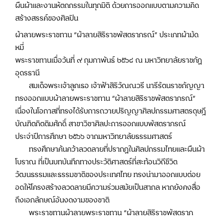
ผืนผ้าและงานหัตถกรรมในทุกมิติ ด้วยการออกแบบตามความคิด
สร้างสรรค์ของศิลปิน
ผ้าลายพระราชทาน “ผ้าลายสิริราชพัสตราภรณ์” ประเภทผ้ามัด
หมี่
พระราชทานเมื่อวันที่ ๙ กุมภาพันธ์ ๒๕๖๘ ณ มหาวิทยาลัยราชภัฏ
อุดรธานี
สมเด็จพระเจ้าลูกเธอ เจ้าฟ้าสิริวัณณวรี นารีรัตนราชกัญญา
ทรงออกแบบผ้าลายพระราชทาน “ผ้าลายสิริราชพัสตราภรณ์”
เนื่องในโอกาสที่ทรงได้รับการถวายปริญญาศิลปกรรมศาสตรดุษฎี
บัณฑิตกิตติมศักดิ์ สาขาวิชาศิลปะการออกแบบพัสตราภรณ์
ประจำปีการศึกษา ๒๕๖๖ จากมหาวิทยาลัยธรรมศาสตร์
ทรงศึกษาค้นคว้าลวดลายที่ปรากฏในศิลปกรรมไทยและผืนผ้า
โบราณ ที่เป็นบทบันทึกทางประวัติศาสตร์ที่สะท้อนวิถีชีวิต
วัฒนธรรมและธรรมชาติของประเทศไทย ทรงนำมาออกแบบต่อย
อดให้โครงสร้างลวดลายมีความร่วมสมัยเป็นสากล หากยังคงสื่อ
ถึงเอกลักษณ์อันงดงามของชาติ
พระราชทานผ้าลายพระราชทาน “ผ้าลายสิริราชพัสตราภ