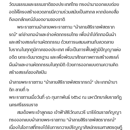
วัฒนธรรมและธรรมชาติของประเทศไทย ทรงนำมาออกแบบต่อย
อดให้โครงสร้างลวดลายมีความร่วมสมัยเป็นสากล หากยังคงสื่อ
ถึงเอกลักษณ์อันงดงามของชาติ
พระราชทานผ้าลายพระราชทาน “ผ้าลายสิริราชพัสตราภ
รณ์” แก่ช่างทอผ้าและช่างหัตถกรรมไทย เพื่อนำไปถักทอผืนผ้า
และสร้างสรรค์งานหัตถกรรม ด้วยการผสมผสานกับลวดลาย
โบราณในทุกภูมิภาคของประเทศ เพื่อเป็นการฟื้นฟูภูมิปัญญาแห่ง
อดีต ยกระดับมาตรฐาน และเพื่อพัฒนาศักยภาพการสร้างสรรค์
ผืนผ้าและงานหัตถกรรมในทุกมิติ ด้วยการออกแบบตามความคิด
สร้างสรรค์ของศิลปิน
ผ้าลายพระราชทาน “ผ้าลายสิริราชพัสตราภรณ์” ประเภทผ้าบา
ติก ลายที่ ๒
พระราชทานเมื่อวันที่ ๑๖ กุมภาพันธ์ ๒๕๖๘ ณ มหาวิทยาลัยราชภัฏ
นครศรีธรรมราช
สมเด็จพระเจ้าลูกเธอ เจ้าฟ้าสิริวัณณวรี นารีรัตนราชกัญญา
ทรงออกแบบผ้าลายพระราชทาน “ผ้าลายสิริราชพัสตราภรณ์”
เนื่องในโอกาสที่ทรงได้รับการถวายปริญญาศิลปกรรมศาสตรดุษฎี