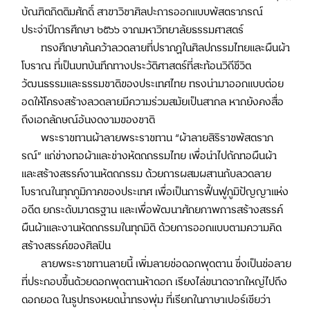
บัณฑิตกิตติมศักดิ์ สาขาวิชาศิลปะการออกแบบพัสตราภรณ์
ประจำปีการศึกษา ๒๕๖๖ จากมหาวิทยาลัยธรรมศาสตร์
ทรงศึกษาค้นคว้าลวดลายที่ปรากฏในศิลปกรรมไทยและผืนผ้า
โบราณ ที่เป็นบทบันทึกทางประวัติศาสตร์ที่สะท้อนวิถีชีวิต
วัฒนธรรมและธรรมชาติของประเทศไทย ทรงนำมาออกแบบต่อย
อดให้โครงสร้างลวดลายมีความร่วมสมัยเป็นสากล หากยังคงสื่อ
ถึงเอกลักษณ์อันงดงามของชาติ
พระราชทานผ้าลายพระราชทาน “ผ้าลายสิริราชพัสตราภ
รณ์” แก่ช่างทอผ้าและช่างหัตถกรรมไทย เพื่อนำไปถักทอผืนผ้า
และสร้างสรรค์งานหัตถกรรม ด้วยการผสมผสานกับลวดลาย
โบราณในทุกภูมิภาคของประเทศ เพื่อเป็นการฟื้นฟูภูมิปัญญาแห่ง
อดีต ยกระดับมาตรฐาน และเพื่อพัฒนาศักยภาพการสร้างสรรค์
ผืนผ้าและงานหัตถกรรมในทุกมิติ ด้วยการออกแบบตามความคิด
สร้างสรรค์ของศิลปิน
ลายพระราชทานลายนี้ เพิ่มลายช่อดอกพุดตาน ซึ่งเป็นช่อลาย
ที่ประกอบขึ้นด้วยดอกพุดตานห้าดอก เรียงไล่ขนาดจากใหญ่ไปถึง
ดอกยอด ในรูปทรงหยดน้ำทรงพุ่ม ที่เรียกในภาษาเปอร์เซียว่า