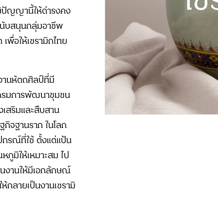
ิปัญญานี้ให้ดำรงคง
นับสนุนกลุ่มอาชีพ
พื่อให้เซรามิกไทย
นหัตถศิลป์ที่มี
 กรมการพัฒนาชุมชน
เสริมและสืบสาน
รษฐกิจฐานราก ในโลก
์ที่ใช้ ตั้งแต่แป้น
ณหภูมิให้เหมาะสม ไป
ชิ้นงานให้มีเอกลักษณ์
าให้กลายเป็นงานเซรามิ